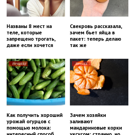
Названы 8 мест на
Свекровь рассказала,
теле, которые
зачем бьет яйца в
запрещено трогать,
пакет: теперь делаю
даже если хочется
так же
ЛУЧШЕЕ
ЛУЧШЕЕ
Как получить хороший
Зачем хозяйки
урожай огурцов с
заливают
помощью молока:
мандариновые корки
интересный способ
уксусом: странно, но