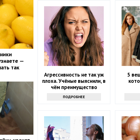
чники
узнаете —
лать так
Агрессивность не так уж
5 ве
плоха. Учёные выяснили, в
кото
чём преимущество
токсиков
ПОДРОБНЕЕ