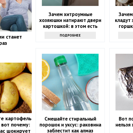
Зачем хитроумные
Зачем
хозяюшки натирают двери
кладут 
картошкой: в этом есть
горшк
смысл
р
ПОДРОБНЕЕ
ии станет
раз
те картофель
Смешайте стиральный
Вот п
 вот почему:
порошок и уксус: раковина
нельзя 
заблестит как алмаз
вас шокирует