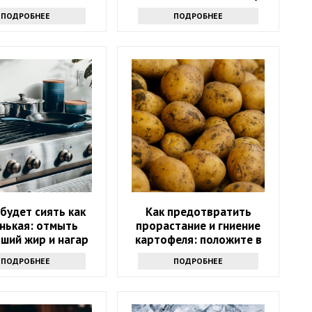
окружающих оторопь
ПОДРОБНЕЕ
ПОДРОБНЕЕ
будет сиять как
Как предотвратить
нькая: отмыть
прорастание и гниение
ший жир и нагар
картофеля: положите в
т эти копеечные
ящик несколько этих
ПОДРОБНЕЕ
ПОДРОБНЕЕ
средства
листиков