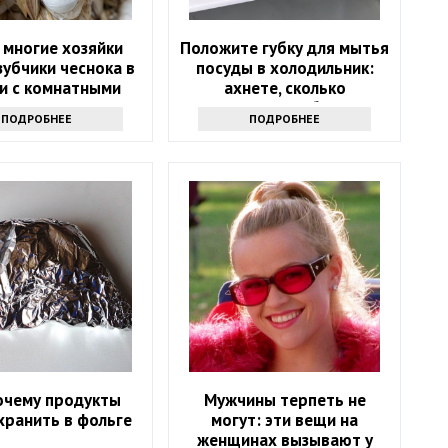
 многие хозяйки
Положите губку для мытья
зубчики чеснока в
посуды в холодильник:
и с комнатными
ахнете, сколько
астениями
надоевших проблем это
ПОДРОБНЕЕ
ПОДРОБНЕЕ
решит
очему продукты
Мужчины терпеть не
хранить в фольге
могут: эти вещи на
женщинах вызывают у