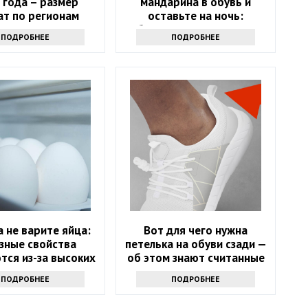
 года – размер
мандарина в обувь и
ат по регионам
оставьте на ночь:
обалдеете, какую пользу
ПОДРОБНЕЕ
ПОДРОБНЕЕ
это принесет
 не варите яйца:
Вот для чего нужна
зные свойства
петелька на обуви сзади —
тся из-за высоких
об этом знают считанные
емператур
люди
ПОДРОБНЕЕ
ПОДРОБНЕЕ