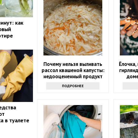
инут: как
овый
ртире
Почему нельзя выливать
Ёлочка,
рассол квашеной капусты:
гирлянд
недооцененный продукт
доме
ПОДРОБНЕЕ
едства
от
а в туалете