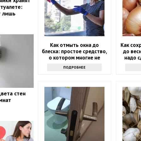
яйки хранят
 туалете:
т лишь
Как отмыть окна до
Как сох
блеска: простое средство,
до весн
о котором многие не
надо с
знают
ПОДРОБНЕЕ
вета стен
мнат