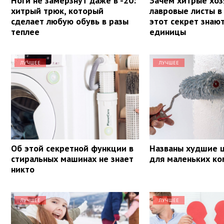
Ноги не замерзнут даже в -20:
Зачем хитрые хоз
хитрый трюк, который
лавровые листы в
сделает любую обувь в разы
этот секрет знаю
теплее
единицы
ЛУЧШЕЕ
ЛУЧШЕЕ
Об этой секретной функции в
Названы худшие ц
стиральных машинах не знает
для маленьких ко
никто
ЛУЧШЕЕ
ЛУЧШЕЕ