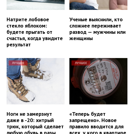
Натрите лобовое
Ученые выяснили, кто
стекло яблоком:
сложнее переживает
будете прыгать от
развод — мужчины или
счастья, когда увидите
женщины
результат
ЛУЧШЕЕ
ЛУЧШЕЕ
Ноги не замерзнут
«Теперь будет
даже в -20: хитрый
запрещено». Новое
трюк, который сделает
правило вводится для
любую обувь в разы
всех, у кого в квартире