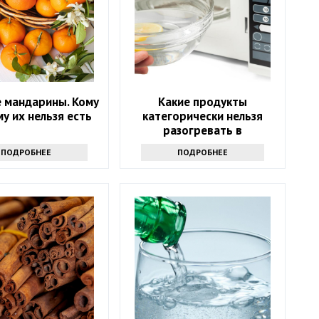
 мандарины. Кому
Какие продукты
му их нельзя есть
категорически нельзя
разогревать в
микроволновке и почему:
ПОДРОБНЕЕ
ПОДРОБНЕЕ
советы экспертов