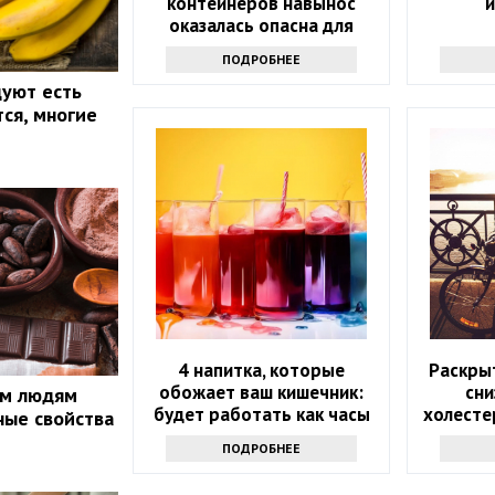
контейнеров навынос
и
оказалась опасна для
здоровья
ПОДРОБНЕЕ
уют есть
тся, многие
4 напитка, которые
Раскры
обожает ваш кишечник:
сни
ым людям
будет работать как часы
холесте
ные свойства
ПОДРОБНЕЕ