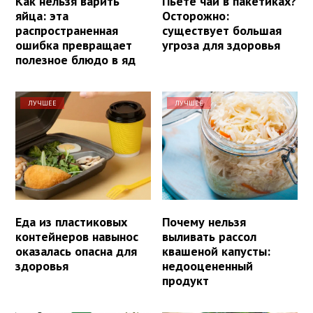
Как нельзя варить
Пьете чай в пакетиках?
яйца: эта
Осторожно:
распространенная
существует большая
ошибка превращает
угроза для здоровья
полезное блюдо в яд
ЛУЧШЕЕ
ЛУЧШЕЕ
Еда из пластиковых
Почему нельзя
контейнеров навынос
выливать рассол
оказалась опасна для
квашеной капусты:
здоровья
недооцененный
продукт