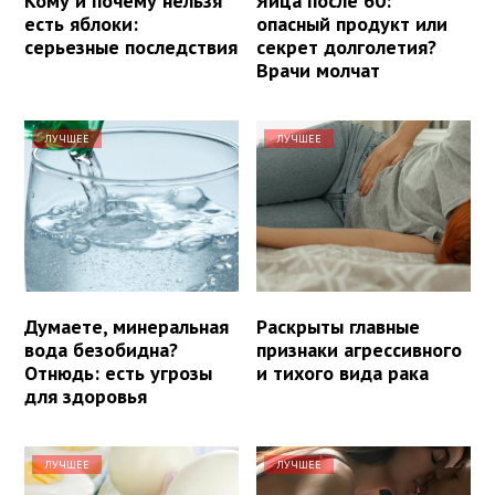
Кому и почему нельзя
Яйца после 60:
есть яблоки:
опасный продукт или
серьезные последствия
секрет долголетия?
Врачи молчат
ЛУЧШЕЕ
ЛУЧШЕЕ
Думаете, минеральная
Раскрыты главные
вода безобидна?
признаки агрессивного
Отнюдь: есть угрозы
и тихого вида рака
для здоровья
ЛУЧШЕЕ
ЛУЧШЕЕ