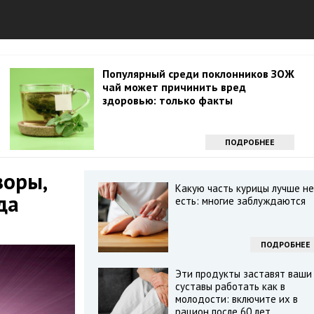
Популярный среди поклонников ЗОЖ
чай может причинить вред
здоровью: только факты
ПОДРОБНЕЕ
зоры,
Какую часть курицы лучше не
да
есть: многие заблуждаются
ПОДРОБНЕЕ
Эти продукты заставят ваши
суставы работать как в
молодости: включите их в
рацион после 60 лет