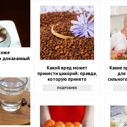
 коже
о доказанный
Какой вред может
Какие 
принести цикорий: правда,
для 
которую принято
сильного
утаивать
Обрат
ПОДРОБНЕЕ
э