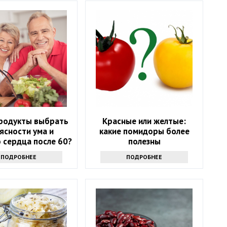
продукты выбрать
Красные или желтые:
ясности ума и
какие помидоры более
 сердца после 60?
полезны
ите внимание на
ПОДРОБНЕЕ
ПОДРОБНЕЕ
тот список