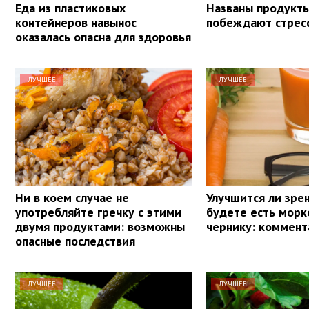
Еда из пластиковых
Названы продукты
контейнеров навынос
побеждают стрес
оказалась опасна для здоровья
ЛУЧШЕЕ
ЛУЧШЕЕ
Ни в коем случае не
Улучшится ли зрен
употребляйте гречку с этими
будете есть морк
двумя продуктами: возможны
чернику: коммент
опасные последствия
ЛУЧШЕЕ
ЛУЧШЕЕ