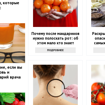
, которые
с
Почему после мандаринов
Раскр
нужно полоскать рот: об
опасн
этом мало кто знает
самых
ПОДРОБНЕЕ
ие, если вы
овь и
арий врача