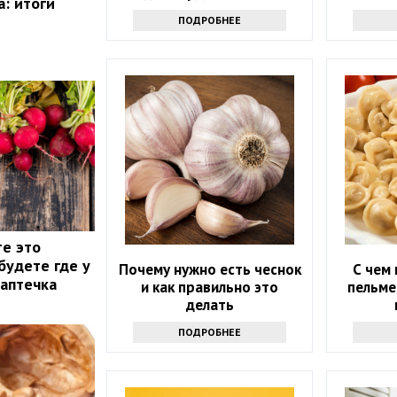
а: итоги
ПОДРОБНЕЕ
те это
будете где у
Почему нужно есть чеснок
С чем 
 аптечка
и как правильно это
пельме
делать
ПОДРОБНЕЕ