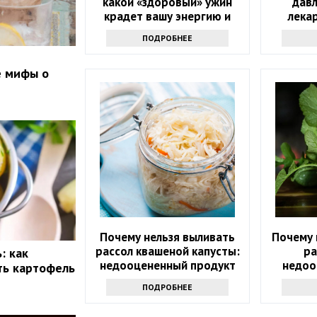
какой «здоровый» ужин
дав
крадет вашу энергию и
лека
красоту
каж
ПОДРОБНЕЕ
е мифы о
Почему нельзя выливать
Почему 
рассол квашеной капусты:
ра
: как
недооцененный продукт
недоо
ть картофель
ПОДРОБНЕЕ