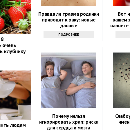
Правда ли травма родинки
Вот ч
приводит к раку: новые
вашем з
данные
начнете
т
ПОДРОБНЕЕ
 8
о очень
ть клубнику
Почему нельзя
Слабо
игнорировать храп: риски
имен
пить людям
для сердца и мозга