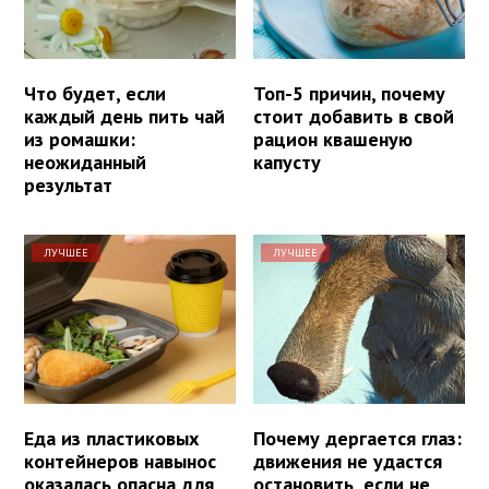
Что будет, если
Топ-5 причин, почему
каждый день пить чай
стоит добавить в свой
из ромашки:
рацион квашеную
неожиданный
капусту
результат
ЛУЧШЕЕ
ЛУЧШЕЕ
Еда из пластиковых
Почему дергается глаз:
контейнеров навынос
движения не удастся
оказалась опасна для
остановить, если не