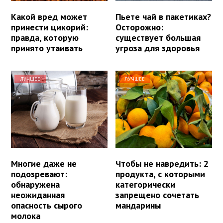
Какой вред может
Пьете чай в пакетиках?
принести цикорий:
Осторожно:
правда, которую
существует большая
принято утаивать
угроза для здоровья
ЛУЧШЕЕ
ЛУЧШЕЕ
Многие даже не
Чтобы не навредить: 2
подозревают:
продукта, с которыми
обнаружена
категорически
неожиданная
запрещено сочетать
опасность сырого
мандарины
молока