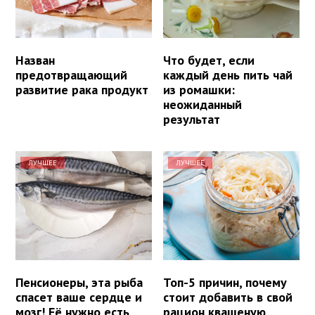
Назван
Что будет, если
предотвращающий
каждый день пить чай
развитие рака продукт
из ромашки:
неожиданный
результат
ЛУЧШЕЕ
ЛУЧШЕЕ
Пенсионеры, эта рыба
Топ-5 причин, почему
спасет ваше сердце и
стоит добавить в свой
мозг! Её нужно есть
рацион квашеную