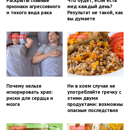
Раскрыты главные
Что будет, если есть
признаки агрессивного
мед каждый день?
и тихого вида рака
Результат не такой, как
вы думаете
ЛУЧШЕЕ
ЛУЧШЕЕ
Почему нельзя
Ни в коем случае не
игнорировать храп:
употребляйте гречку с
риски для сердца и
этими двумя
мозга
продуктами: возможны
опасные последствия
ЛУЧШЕЕ
ЛУЧШЕЕ