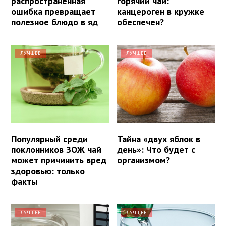
распространенная
горячий чай:
ошибка превращает
канцероген в кружке
полезное блюдо в яд
обеспечен?
ЛУЧШЕЕ
ЛУЧШЕЕ
Популярный среди
Тайна «двух яблок в
поклонников ЗОЖ чай
день»: Что будет с
может причинить вред
организмом?
здоровью: только
факты
ЛУЧШЕЕ
ЛУЧШЕЕ