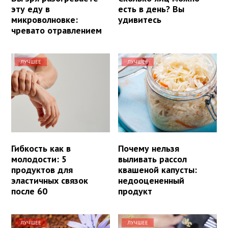
эту еду в
есть в день? Вы
микроволновке:
удивитесь
чревато отравлением
ЛУЧШЕЕ
ЛУЧШЕЕ
Гибкость как в
Почему нельзя
молодости: 5
выливать рассол
продуктов для
квашеной капусты:
эластичных связок
недооцененный
после 60
продукт
ЛУЧШЕЕ
ЛУЧШЕЕ