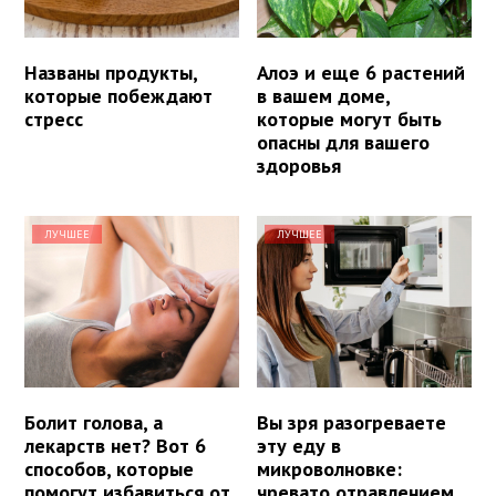
Названы продукты,
Алоэ и еще 6 растений
которые побеждают
в вашем доме,
стресс
которые могут быть
опасны для вашего
здоровья
ЛУЧШЕЕ
ЛУЧШЕЕ
Болит голова, а
Вы зря разогреваете
лекарств нет? Вот 6
эту еду в
способов, которые
микроволновке:
помогут избавиться от
чревато отравлением